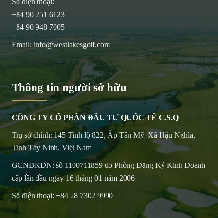
Số điện thoại:
+84 90 251 6123
+84 90 948 7005
Email:
info@westlakesgolf.com
Thông tin người sở hữu
CÔNG TY CỔ PHẦN ĐẦU TƯ QUỐC TẾ C.S.Q
Trụ sở chính: 145 Tỉnh lộ 822, Ấp Tân Mỹ, Xã Hậu Nghĩa,
Tỉnh Tây Ninh, Việt Nam
GCNĐKDN: số 1100711859 do Phòng Đăng Ký Kinh Doanh
cấp lần đầu ngày 16 tháng 01 năm 2006
Số điện thoại:
+84 28 7302 9990